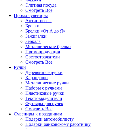
Элитная посуда
Смотреть Все
Промо-сувениры
Антистрессы
Брелки
Брелки «От А до Я»
Зажигалки
Зеркала
Металлические брелки
Промопродукция
Светоотражатели
Смотреть Все
Ручки
Деревянные ручки
Карандаши
Металлические ручки
Наборы с ручками
Пластиковые ручки
Текстовыделители
Футляры для ручек
Смотреть Все
Сувениры к праздникам
Подарки автомобилисту
Подарки банковскому работнику