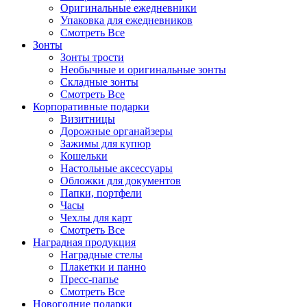
Оригинальные ежедневники
Упаковка для ежедневников
Смотреть Все
Зонты
Зонты трости
Необычные и оригинальные зонты
Складные зонты
Смотреть Все
Корпоративные подарки
Визитницы
Дорожные органайзеры
Зажимы для купюр
Кошельки
Настольные аксессуары
Обложки для документов
Папки, портфели
Часы
Чехлы для карт
Смотреть Все
Наградная продукция
Наградные стелы
Плакетки и панно
Пресс-папье
Смотреть Все
Новогодние подарки