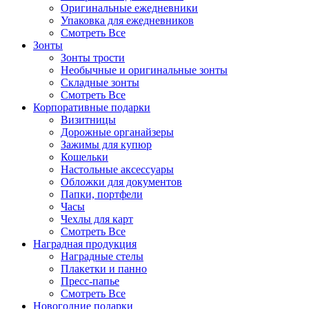
Оригинальные ежедневники
Упаковка для ежедневников
Смотреть Все
Зонты
Зонты трости
Необычные и оригинальные зонты
Складные зонты
Смотреть Все
Корпоративные подарки
Визитницы
Дорожные органайзеры
Зажимы для купюр
Кошельки
Настольные аксессуары
Обложки для документов
Папки, портфели
Часы
Чехлы для карт
Смотреть Все
Наградная продукция
Наградные стелы
Плакетки и панно
Пресс-папье
Смотреть Все
Новогодние подарки