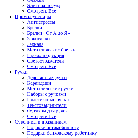
Элитная посуда
Смотреть Все
Промо-сувениры
Антистрессы
Брелки
Брелки «От А до Я»
Зажигалки
Зеркала
Металлические брелки
Промопродукция
Светоотражатели
Смотреть Все
Ручки
Деревянные ручки
Карандаши
Металлические ручки
Наборы с ручками
Пластиковые ручки
Текстовыделители
Футляры для ручек
Смотреть Все
Сувениры к праздникам
Подарки автомобилисту
Подарки банковскому работнику