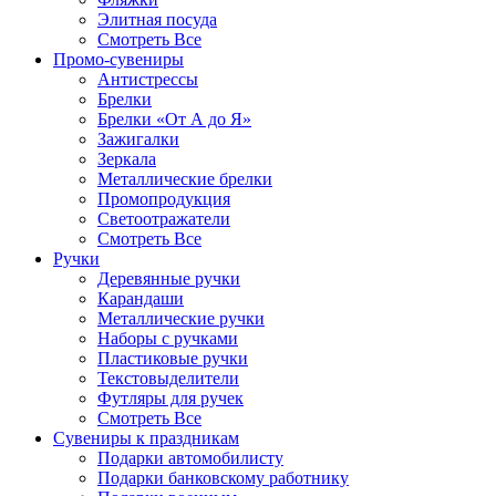
Элитная посуда
Смотреть Все
Промо-сувениры
Антистрессы
Брелки
Брелки «От А до Я»
Зажигалки
Зеркала
Металлические брелки
Промопродукция
Светоотражатели
Смотреть Все
Ручки
Деревянные ручки
Карандаши
Металлические ручки
Наборы с ручками
Пластиковые ручки
Текстовыделители
Футляры для ручек
Смотреть Все
Сувениры к праздникам
Подарки автомобилисту
Подарки банковскому работнику