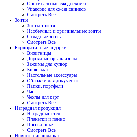
Оригинальные ежедневники
Упаковка для ежедневников
Смотреть Все
Зонты
Зонты трости
Необычные и оригинальные зонты
Складные зонты
Смотреть Все
Корпоративные подарки
Визитницы
Дорожные органайзеры
Зажимы для купюр
Кошельки
Настольные аксессуары
Обложки для документов
Папки, портфели
Часы
Чехлы для карт
Смотреть Все
Наградная продукция
Наградные стелы
Плакетки и панно
Пресс-папье
Смотреть Все
Новогодние подарки