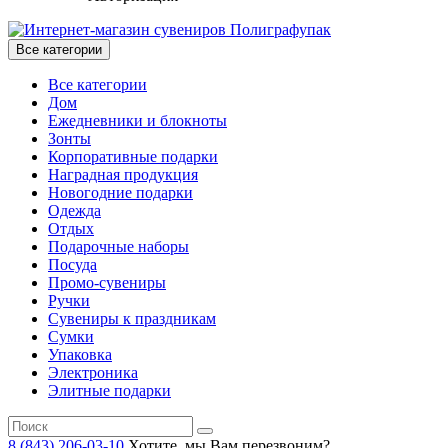
Все категории
Все категории
Дом
Ежедневники и блокноты
Зонты
Корпоративные подарки
Наградная продукция
Новогодние подарки
Одежда
Отдых
Подарочные наборы
Посуда
Промо-сувениры
Ручки
Сувениры к праздникам
Сумки
Упаковка
Электроника
Элитные подарки
8 (843) 206-03-10
Хотите, мы Вам перезвоним?