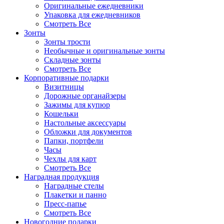
Оригинальные ежедневники
Упаковка для ежедневников
Смотреть Все
Зонты
Зонты трости
Необычные и оригинальные зонты
Складные зонты
Смотреть Все
Корпоративные подарки
Визитницы
Дорожные органайзеры
Зажимы для купюр
Кошельки
Настольные аксессуары
Обложки для документов
Папки, портфели
Часы
Чехлы для карт
Смотреть Все
Наградная продукция
Наградные стелы
Плакетки и панно
Пресс-папье
Смотреть Все
Новогодние подарки