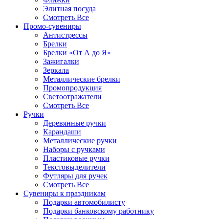
Элитная посуда
Смотреть Все
Промо-сувениры
Антистрессы
Брелки
Брелки «От А до Я»
Зажигалки
Зеркала
Металлические брелки
Промопродукция
Светоотражатели
Смотреть Все
Ручки
Деревянные ручки
Карандаши
Металлические ручки
Наборы с ручками
Пластиковые ручки
Текстовыделители
Футляры для ручек
Смотреть Все
Сувениры к праздникам
Подарки автомобилисту
Подарки банковскому работнику