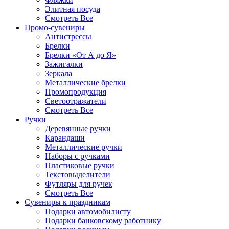
Элитная посуда
Смотреть Все
Промо-сувениры
Антистрессы
Брелки
Брелки «От А до Я»
Зажигалки
Зеркала
Металлические брелки
Промопродукция
Светоотражатели
Смотреть Все
Ручки
Деревянные ручки
Карандаши
Металлические ручки
Наборы с ручками
Пластиковые ручки
Текстовыделители
Футляры для ручек
Смотреть Все
Сувениры к праздникам
Подарки автомобилисту
Подарки банковскому работнику