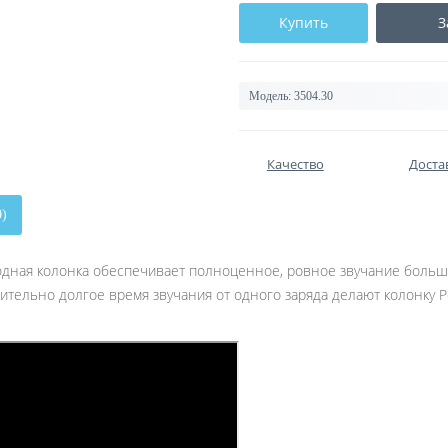
Купить
З
Модель:
3504.30
Качество
Доста
0)
одная колонка обеспечивает полноценное, ровное звучание больш
ительно долгое время звучания от одного заряда делают колонку P