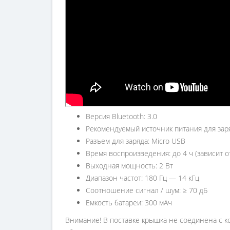
Версия Bluetooth: 3.0
Рекомендуемый источник питания для заряд
Разъем для заряда: Micro USB
Время воспроизведения: до 4 ч (зависит о
Выходная мощность: 2 Вт
Диапазон частот: 180 Гц — 14 кГц
Соотношение сигнал / шум: ≥ 70 дБ
Емкость батареи: 300 мАч
Внимание! В поставке крышка не соединена с к