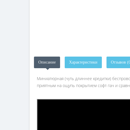
Описание
Характеристики
Отзывов (
Миниатюрная (чуть длиннее кредитки) беспров
приятным на ощупь покрытием софт-тач и сравн