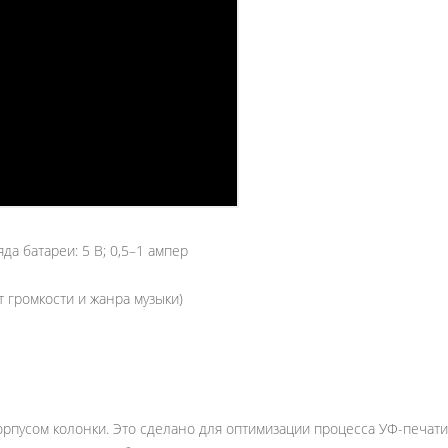
а батареи: 5 В; 0,5–1 ампер
т громкости и жанра музыки)
орпусом колонки. Это сделано для оптимизации процесса УФ-печат