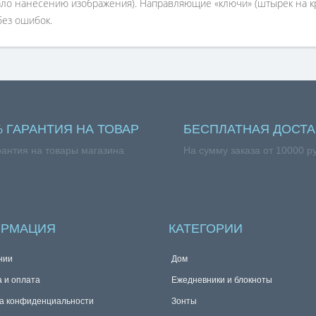
ало нанесению изображения). Направляющие «ключи» (штырек на кр
без ошибок.
% ГАРАНТИЯ НА ТОВАР
БЕСПЛАТНАЯ ДОСТА
рантия на товары магазина
На сумму заказа от 10000 р
РМАЦИЯ
КАТЕГОРИИ
нии
Дом
а и оплата
Ежедневники и блокноты
а конфиденциальности
Зонты