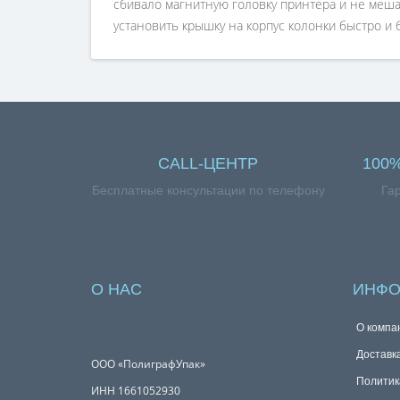
сбивало магнитную головку принтера и не меш
установить крышку на корпус колонки быстро и 
CALL-ЦЕНТР
100
Бесплатные консультации по телефону
Га
О НАС
ИНФО
О компа
Доставк
ООО «ПолиграфУпак»
Политик
ИНН 1661052930