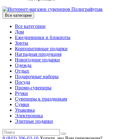
Все категории
Все категории
Дом
Ежедневники и блокноты
Зонты
Корпоративные подарки
Наградная продукция
Новогодние подарки
Одежда
Отдых
Подарочные наборы
Посуда
Промо-сувениры
Ручки
Сувениры к праздникам
Сумки
Упаковка
Электроника
Элитные подарки
8 (843) 206-03-10
Хотите, мы Вам перезвоним?