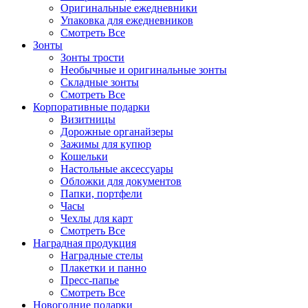
Оригинальные ежедневники
Упаковка для ежедневников
Смотреть Все
Зонты
Зонты трости
Необычные и оригинальные зонты
Складные зонты
Смотреть Все
Корпоративные подарки
Визитницы
Дорожные органайзеры
Зажимы для купюр
Кошельки
Настольные аксессуары
Обложки для документов
Папки, портфели
Часы
Чехлы для карт
Смотреть Все
Наградная продукция
Наградные стелы
Плакетки и панно
Пресс-папье
Смотреть Все
Новогодние подарки