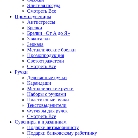
Элитная посуда
Смотреть Все
Промо-сувениры
Антистрессы
Брелки
Брелки «От А до Я»
Зажигалки
Зеркала
Металлические брелки
Промопродукция
Светоотражатели
Смотреть Все
Ручки
Деревянные ручки
Карандаши
Металлические ручки
Наборы с ручками
Пластиковые ручки
Текстовыделители
Футляры для ручек
Смотреть Все
Сувениры к праздникам
Подарки автомобилисту
Подарки банковскому работнику