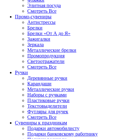
Элитная посуда
Смотреть Все
Промо-сувениры
Антистрессы
Брелки
Брелки «От А до Я»
Зажигалки
Зеркала
Металлические брелки
Промопродукция
Светоотражатели
Смотреть Все
Ручки
Деревянные ручки
Карандаши
Металлические ручки
Наборы с ручками
Пластиковые ручки
Текстовыделители
Футляры для ручек
Смотреть Все
Сувениры к праздникам
Подарки автомобилисту
Подарки банковскому работнику