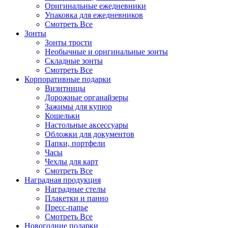
Оригинальные ежедневники
Упаковка для ежедневников
Смотреть Все
Зонты
Зонты трости
Необычные и оригинальные зонты
Складные зонты
Смотреть Все
Корпоративные подарки
Визитницы
Дорожные органайзеры
Зажимы для купюр
Кошельки
Настольные аксессуары
Обложки для документов
Папки, портфели
Часы
Чехлы для карт
Смотреть Все
Наградная продукция
Наградные стелы
Плакетки и панно
Пресс-папье
Смотреть Все
Новогодние подарки