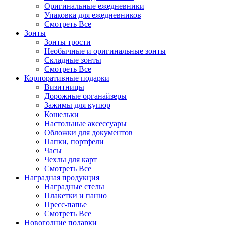
Оригинальные ежедневники
Упаковка для ежедневников
Смотреть Все
Зонты
Зонты трости
Необычные и оригинальные зонты
Складные зонты
Смотреть Все
Корпоративные подарки
Визитницы
Дорожные органайзеры
Зажимы для купюр
Кошельки
Настольные аксессуары
Обложки для документов
Папки, портфели
Часы
Чехлы для карт
Смотреть Все
Наградная продукция
Наградные стелы
Плакетки и панно
Пресс-папье
Смотреть Все
Новогодние подарки