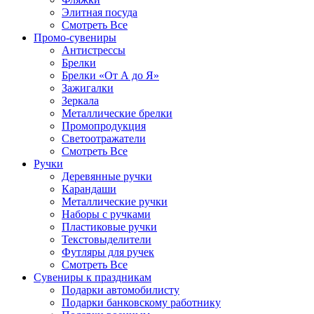
Элитная посуда
Смотреть Все
Промо-сувениры
Антистрессы
Брелки
Брелки «От А до Я»
Зажигалки
Зеркала
Металлические брелки
Промопродукция
Светоотражатели
Смотреть Все
Ручки
Деревянные ручки
Карандаши
Металлические ручки
Наборы с ручками
Пластиковые ручки
Текстовыделители
Футляры для ручек
Смотреть Все
Сувениры к праздникам
Подарки автомобилисту
Подарки банковскому работнику