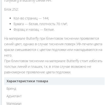
голубой JJ и Butterfly синий HH.
Блок 252:
Кол-во страниц — 144;
Бумага — белая, плотность 70 г/м²;
Форзац и нахзац — белые.
На материале Butterfly при блинтовом тиснении проявляется
синий цвет, однако в случае тиснения поверх УФ-печати цвета
краски смешиваются с цветом подложки или накладываются на
него.
При блинтовом тиснении на материале Butterfly стоит избегать
толстых линий и плашек, т.к. в этом случае возможно не
равномерное проявление цвета подложки.
Характеристики товара
Бренд
Адъютант
Материал