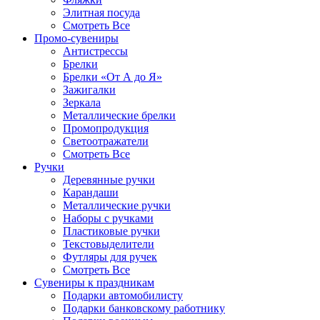
Элитная посуда
Смотреть Все
Промо-сувениры
Антистрессы
Брелки
Брелки «От А до Я»
Зажигалки
Зеркала
Металлические брелки
Промопродукция
Светоотражатели
Смотреть Все
Ручки
Деревянные ручки
Карандаши
Металлические ручки
Наборы с ручками
Пластиковые ручки
Текстовыделители
Футляры для ручек
Смотреть Все
Сувениры к праздникам
Подарки автомобилисту
Подарки банковскому работнику