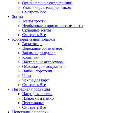
Оригинальные ежедневники
Упаковка для ежедневников
Смотреть Все
Зонты
Зонты трости
Необычные и оригинальные зонты
Складные зонты
Смотреть Все
Корпоративные подарки
Визитницы
Дорожные органайзеры
Зажимы для купюр
Кошельки
Настольные аксессуары
Обложки для документов
Папки, портфели
Часы
Чехлы для карт
Смотреть Все
Наградная продукция
Наградные стелы
Плакетки и панно
Пресс-папье
Смотреть Все
Новогодние подарки