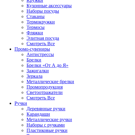
Кружки
Кухонные аксессуары
Наборы посуды
Стаканы
Термокружки
Термосы
Фляжки
Элитная посуда
Смотреть Все
Промо-сувениры
Антистрессы
Брелки
Брелки «От А до Я»
Зажигалки
Зеркала
Металлические брелки
Промопродукция
Светоотражатели
Смотреть Все
Ручки
Деревянные ручки
Карандаши
Металлические ручки
Наборы с ручками
Пластиковые ручки