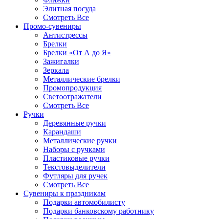
Элитная посуда
Смотреть Все
Промо-сувениры
Антистрессы
Брелки
Брелки «От А до Я»
Зажигалки
Зеркала
Металлические брелки
Промопродукция
Светоотражатели
Смотреть Все
Ручки
Деревянные ручки
Карандаши
Металлические ручки
Наборы с ручками
Пластиковые ручки
Текстовыделители
Футляры для ручек
Смотреть Все
Сувениры к праздникам
Подарки автомобилисту
Подарки банковскому работнику