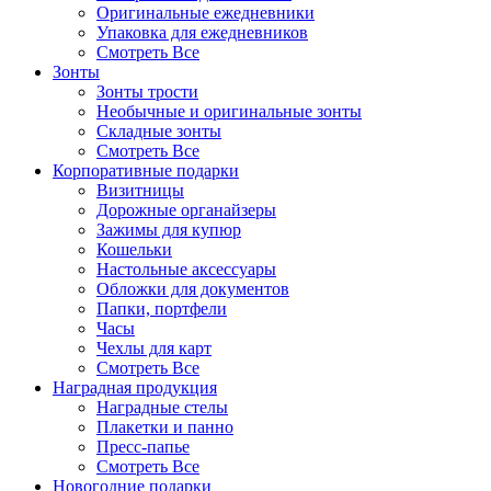
Оригинальные ежедневники
Упаковка для ежедневников
Смотреть Все
Зонты
Зонты трости
Необычные и оригинальные зонты
Складные зонты
Смотреть Все
Корпоративные подарки
Визитницы
Дорожные органайзеры
Зажимы для купюр
Кошельки
Настольные аксессуары
Обложки для документов
Папки, портфели
Часы
Чехлы для карт
Смотреть Все
Наградная продукция
Наградные стелы
Плакетки и панно
Пресс-папье
Смотреть Все
Новогодние подарки