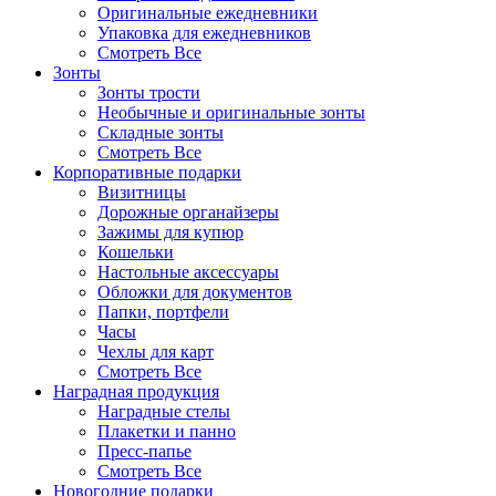
Оригинальные ежедневники
Упаковка для ежедневников
Смотреть Все
Зонты
Зонты трости
Необычные и оригинальные зонты
Складные зонты
Смотреть Все
Корпоративные подарки
Визитницы
Дорожные органайзеры
Зажимы для купюр
Кошельки
Настольные аксессуары
Обложки для документов
Папки, портфели
Часы
Чехлы для карт
Смотреть Все
Наградная продукция
Наградные стелы
Плакетки и панно
Пресс-папье
Смотреть Все
Новогодние подарки