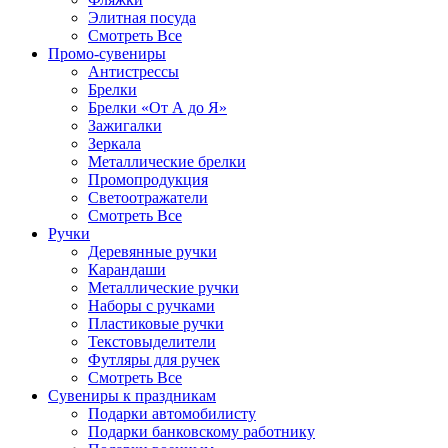
Элитная посуда
Смотреть Все
Промо-сувениры
Антистрессы
Брелки
Брелки «От А до Я»
Зажигалки
Зеркала
Металлические брелки
Промопродукция
Светоотражатели
Смотреть Все
Ручки
Деревянные ручки
Карандаши
Металлические ручки
Наборы с ручками
Пластиковые ручки
Текстовыделители
Футляры для ручек
Смотреть Все
Сувениры к праздникам
Подарки автомобилисту
Подарки банковскому работнику