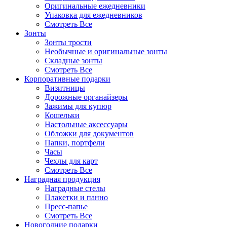
Оригинальные ежедневники
Упаковка для ежедневников
Смотреть Все
Зонты
Зонты трости
Необычные и оригинальные зонты
Складные зонты
Смотреть Все
Корпоративные подарки
Визитницы
Дорожные органайзеры
Зажимы для купюр
Кошельки
Настольные аксессуары
Обложки для документов
Папки, портфели
Часы
Чехлы для карт
Смотреть Все
Наградная продукция
Наградные стелы
Плакетки и панно
Пресс-папье
Смотреть Все
Новогодние подарки