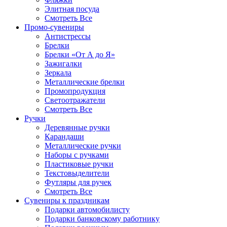
Элитная посуда
Смотреть Все
Промо-сувениры
Антистрессы
Брелки
Брелки «От А до Я»
Зажигалки
Зеркала
Металлические брелки
Промопродукция
Светоотражатели
Смотреть Все
Ручки
Деревянные ручки
Карандаши
Металлические ручки
Наборы с ручками
Пластиковые ручки
Текстовыделители
Футляры для ручек
Смотреть Все
Сувениры к праздникам
Подарки автомобилисту
Подарки банковскому работнику