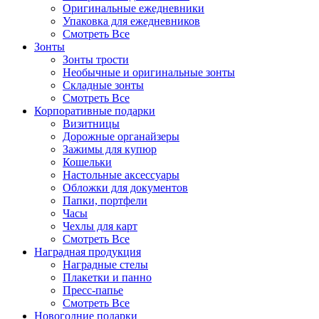
Оригинальные ежедневники
Упаковка для ежедневников
Смотреть Все
Зонты
Зонты трости
Необычные и оригинальные зонты
Складные зонты
Смотреть Все
Корпоративные подарки
Визитницы
Дорожные органайзеры
Зажимы для купюр
Кошельки
Настольные аксессуары
Обложки для документов
Папки, портфели
Часы
Чехлы для карт
Смотреть Все
Наградная продукция
Наградные стелы
Плакетки и панно
Пресс-папье
Смотреть Все
Новогодние подарки