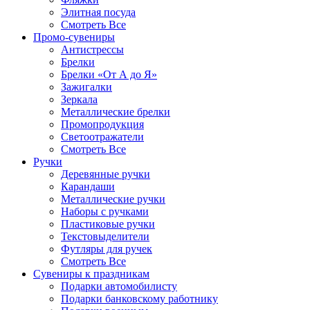
Элитная посуда
Смотреть Все
Промо-сувениры
Антистрессы
Брелки
Брелки «От А до Я»
Зажигалки
Зеркала
Металлические брелки
Промопродукция
Светоотражатели
Смотреть Все
Ручки
Деревянные ручки
Карандаши
Металлические ручки
Наборы с ручками
Пластиковые ручки
Текстовыделители
Футляры для ручек
Смотреть Все
Сувениры к праздникам
Подарки автомобилисту
Подарки банковскому работнику