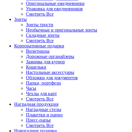
Оригинальные ежедневники
Упаковка для ежедневников
Смотреть Все
Зонты
Зонты трости
Необычные и оригинальные зонты
Складные зонты
Смотреть Все
Корпоративные подарки
Визитницы
Дорожные органайзеры
Зажимы для купюр
Кошельки
Настольные аксессуары
Обложки для документов
Папки, портфели
Часы
Чехлы для карт
Смотреть Все
Наградная продукция
Наградные стелы
Плакетки и панно
Пресс-папье
Смотреть Все
Новогодние подарки