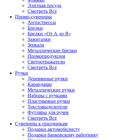
Элитная посуда
Смотреть Все
Промо-сувениры
Антистрессы
Брелки
Брелки «От А до Я»
Зажигалки
Зеркала
Металлические брелки
Промопродукция
Светоотражатели
Смотреть Все
Ручки
Деревянные ручки
Карандаши
Металлические ручки
Наборы с ручками
Пластиковые ручки
Текстовыделители
Футляры для ручек
Смотреть Все
Сувениры к праздникам
Подарки автомобилисту
Подарки банковскому работнику