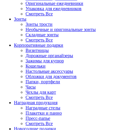
Оригинальные ежедневники
Упаковка для ежедневников
Смотреть Все
Зонты
Зонты трости
Необычные и оригинальные зонты
Складные зонты
Смотреть Все
Корпоративные подарки
Визитницы
Дорожные органайзеры
Зажимы для купюр
Кошельки
Настольные аксессуары
Обложки для документов
Папки, портфели
Часы
Чехлы для карт
Смотреть Все
Наградная продукция
Наградные стелы
Плакетки и панно
Пресс-папье
Смотреть Все
Новогодние подарки