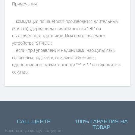
Примечания:
- коммутация по Bluetooth производится длительным
(5-6 сек) удержанием нажатой кнопки ">II" на
выключенных наушниках. Имя подключаемого
устройства "STRIDE";
- если (при управлении наушниками наощупь) язык
голосовых подсказок случайно изменился,
одновременно нажмите кнопки "+" и "-" и подержите 4
секунды.
CALL-ЦЕНТР
100% ГАРАНТИЯ НА
ТОВАР
Бесплатные консультации по