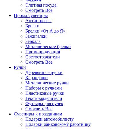
Элитная посуда
Смотреть Все
Промо-сувениры
Антистрессы
Брелки
Брелки «От А до Я»
Зажигалки
Зеркала
Металлические брелки
Промопродукция
Светоотражатели
Смотреть Все
Ручки
Деревянные ручки
Карандаши
Металлические ручки
Наборы с ручками
Пластиковые ручки
Текстовыделители
Футляры для ручек
Смотреть Все
Сувениры к праздникам
Подарки автомобилисту
Подарки банковскому работнику