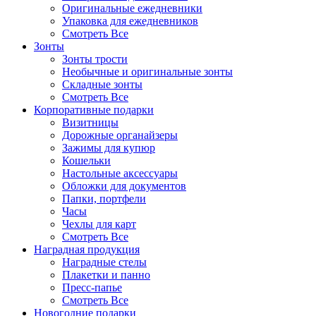
Оригинальные ежедневники
Упаковка для ежедневников
Смотреть Все
Зонты
Зонты трости
Необычные и оригинальные зонты
Складные зонты
Смотреть Все
Корпоративные подарки
Визитницы
Дорожные органайзеры
Зажимы для купюр
Кошельки
Настольные аксессуары
Обложки для документов
Папки, портфели
Часы
Чехлы для карт
Смотреть Все
Наградная продукция
Наградные стелы
Плакетки и панно
Пресс-папье
Смотреть Все
Новогодние подарки