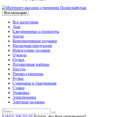
Все категории
Все категории
Дом
Ежедневники и блокноты
Зонты
Корпоративные подарки
Наградная продукция
Новогодние подарки
Одежда
Отдых
Подарочные наборы
Посуда
Промо-сувениры
Ручки
Сувениры к праздникам
Сумки
Упаковка
Электроника
Элитные подарки
8 (843) 206-03-10
Хотите, мы Вам перезвоним?