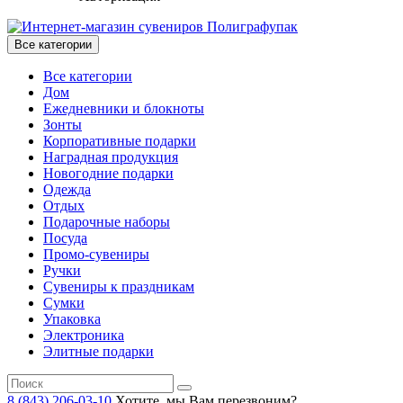
Все категории
Все категории
Дом
Ежедневники и блокноты
Зонты
Корпоративные подарки
Наградная продукция
Новогодние подарки
Одежда
Отдых
Подарочные наборы
Посуда
Промо-сувениры
Ручки
Сувениры к праздникам
Сумки
Упаковка
Электроника
Элитные подарки
8 (843) 206-03-10
Хотите, мы Вам перезвоним?