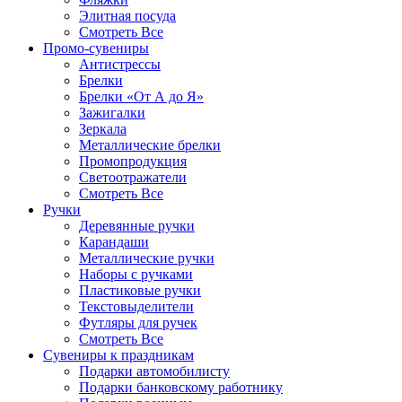
Элитная посуда
Смотреть Все
Промо-сувениры
Антистрессы
Брелки
Брелки «От А до Я»
Зажигалки
Зеркала
Металлические брелки
Промопродукция
Светоотражатели
Смотреть Все
Ручки
Деревянные ручки
Карандаши
Металлические ручки
Наборы с ручками
Пластиковые ручки
Текстовыделители
Футляры для ручек
Смотреть Все
Сувениры к праздникам
Подарки автомобилисту
Подарки банковскому работнику