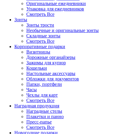
Оригинальные ежедневники
Упаковка для ежедневников
Смотреть Все
Зонты
Зонты трости
Необычные и оригинальные зонты
Складные зонты
Смотреть Все
Корпоративные подарки
Визитницы
Дорожные органайзеры
Зажимы для купюр
Кошельки
Настольные аксессуары
Обложки для документов
Папки, портфели
Часы
Чехлы для карт
Смотреть Все
Наградная продукция
Наградные стелы
Плакетки и панно
Пресс-папье
Смотреть Все
Новогодние подарки