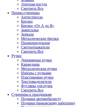
Элитная посуда
Смотреть Все
Промо-сувениры
Антистрессы
Брелки
Брелки «От А до Я»
Зажигалки
Зеркала
Металлические брелки
Промопродукция
Светоотражатели
Смотреть Все
Ручки
Деревянные ручки
Карандаши
Металлические ручки
Наборы с ручками
Пластиковые ручки
Текстовыделители
Футляры для ручек
Смотреть Все
Сувениры к праздникам
Подарки автомобилисту
Подарки банковскому работнику