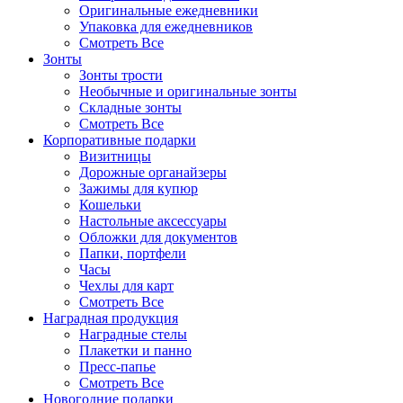
Оригинальные ежедневники
Упаковка для ежедневников
Смотреть Все
Зонты
Зонты трости
Необычные и оригинальные зонты
Складные зонты
Смотреть Все
Корпоративные подарки
Визитницы
Дорожные органайзеры
Зажимы для купюр
Кошельки
Настольные аксессуары
Обложки для документов
Папки, портфели
Часы
Чехлы для карт
Смотреть Все
Наградная продукция
Наградные стелы
Плакетки и панно
Пресс-папье
Смотреть Все
Новогодние подарки