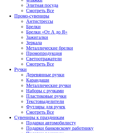
Элитная посуда
Смотреть Все
Промо-сувениры
Антистрессы
Брелки
Брелки «От А до Я»
Зажигалки
Зеркала
Металлические брелки
Промопродукция
Светоотражатели
Смотреть Все
Ручки
Деревянные ручки
Карандаши
Металлические ручки
Наборы с ручками
Пластиковые ручки
Текстовыделители
Футляры для ручек
Смотреть Все
Сувениры к праздникам
Подарки автомобилисту
Подарки банковскому работнику