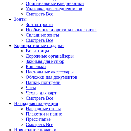
Оригинальные ежедневники
Упаковка для ежедневников
Смотреть Все
Зонты
Зонты трости
Необычные и оригинальные зонты
Складные зонты
Смотреть Все
Корпоративные подарки
Визитницы
Дорожные органайзеры
Зажимы для купюр
Кошельки
Настольные аксессуары
Обложки для документов
Папки, портфели
Часы
Чехлы для карт
Смотреть Все
Наградная продукция
Наградные стелы
Плакетки и панно
Пресс-папье
Смотреть Все
Новогодние подарки