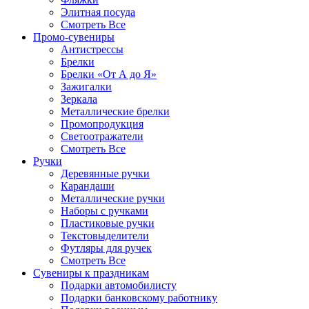
Элитная посуда
Смотреть Все
Промо-сувениры
Антистрессы
Брелки
Брелки «От А до Я»
Зажигалки
Зеркала
Металлические брелки
Промопродукция
Светоотражатели
Смотреть Все
Ручки
Деревянные ручки
Карандаши
Металлические ручки
Наборы с ручками
Пластиковые ручки
Текстовыделители
Футляры для ручек
Смотреть Все
Сувениры к праздникам
Подарки автомобилисту
Подарки банковскому работнику