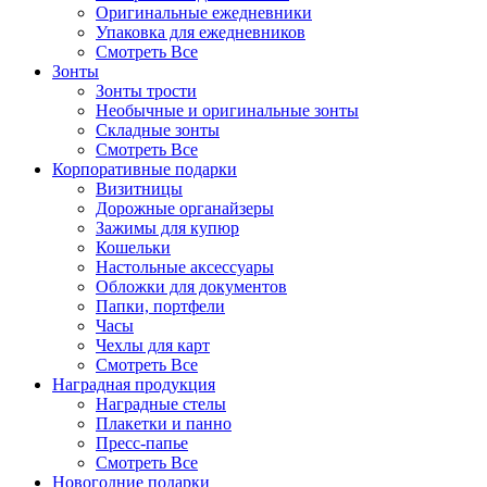
Оригинальные ежедневники
Упаковка для ежедневников
Смотреть Все
Зонты
Зонты трости
Необычные и оригинальные зонты
Складные зонты
Смотреть Все
Корпоративные подарки
Визитницы
Дорожные органайзеры
Зажимы для купюр
Кошельки
Настольные аксессуары
Обложки для документов
Папки, портфели
Часы
Чехлы для карт
Смотреть Все
Наградная продукция
Наградные стелы
Плакетки и панно
Пресс-папье
Смотреть Все
Новогодние подарки