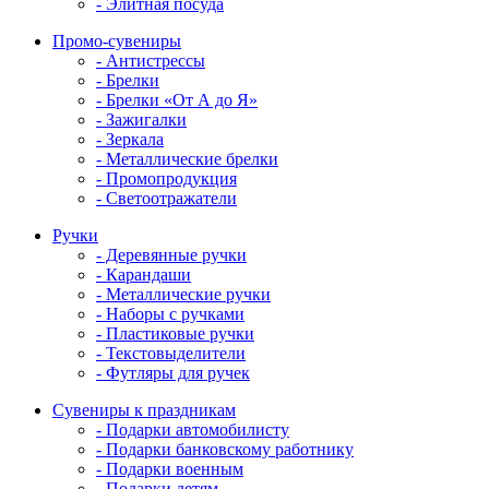
- Элитная посуда
Промо-сувениры
- Антистрессы
- Брелки
- Брелки «От А до Я»
- Зажигалки
- Зеркала
- Металлические брелки
- Промопродукция
- Светоотражатели
Ручки
- Деревянные ручки
- Карандаши
- Металлические ручки
- Наборы с ручками
- Пластиковые ручки
- Текстовыделители
- Футляры для ручек
Сувениры к праздникам
- Подарки автомобилисту
- Подарки банковскому работнику
- Подарки военным
- Подарки детям