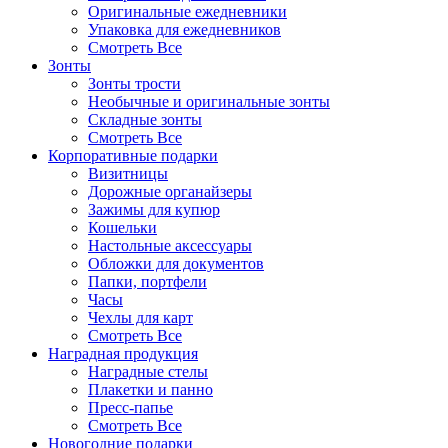
Оригинальные ежедневники
Упаковка для ежедневников
Смотреть Все
Зонты
Зонты трости
Необычные и оригинальные зонты
Складные зонты
Смотреть Все
Корпоративные подарки
Визитницы
Дорожные органайзеры
Зажимы для купюр
Кошельки
Настольные аксессуары
Обложки для документов
Папки, портфели
Часы
Чехлы для карт
Смотреть Все
Наградная продукция
Наградные стелы
Плакетки и панно
Пресс-папье
Смотреть Все
Новогодние подарки