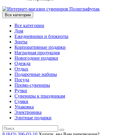
Все категории
Все категории
Дом
Ежедневники и блокноты
Зонты
Корпоративные подарки
Наградная продукция
Новогодние подарки
Одежда
Отдых
Подарочные наборы
Посуда
Промо-сувениры
Ручки
Сувениры к праздникам
Сумки
Упаковка
Электроника
Элитные подарки
8 (843) 206-03-10
Хотите, мы Вам перезвоним?