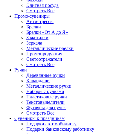
Элитная посуда
Смотреть Все
Промо-сувениры
Антистрессы
Брелки
Брелки «От А до Я»
Зажигалки
Зеркала
Металлические брелки
Промопродукция
Светоотражатели
Смотреть Все
Ручки
Деревянные ручки
Карандаши
Металлические ручки
Наборы с ручками
Пластиковые ручки
Текстовыделители
Футляры для ручек
Смотреть Все
Сувениры к праздникам
Подарки автомобилисту
Подарки банковскому работнику