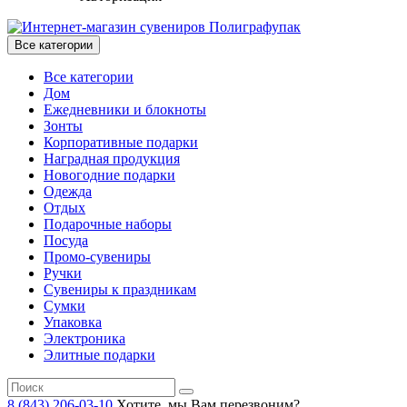
Все категории
Все категории
Дом
Ежедневники и блокноты
Зонты
Корпоративные подарки
Наградная продукция
Новогодние подарки
Одежда
Отдых
Подарочные наборы
Посуда
Промо-сувениры
Ручки
Сувениры к праздникам
Сумки
Упаковка
Электроника
Элитные подарки
8 (843) 206-03-10
Хотите, мы Вам перезвоним?