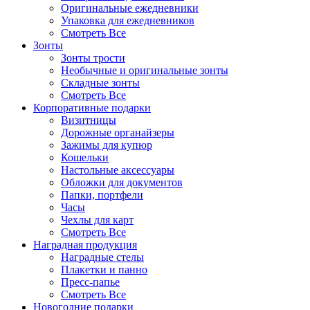
Оригинальные ежедневники
Упаковка для ежедневников
Смотреть Все
Зонты
Зонты трости
Необычные и оригинальные зонты
Складные зонты
Смотреть Все
Корпоративные подарки
Визитницы
Дорожные органайзеры
Зажимы для купюр
Кошельки
Настольные аксессуары
Обложки для документов
Папки, портфели
Часы
Чехлы для карт
Смотреть Все
Наградная продукция
Наградные стелы
Плакетки и панно
Пресс-папье
Смотреть Все
Новогодние подарки