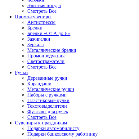
Элитная посуда
Смотреть Все
Промо-сувениры
Антистрессы
Брелки
Брелки «От А до Я»
Зажигалки
Зеркала
Металлические брелки
Промопродукция
Светоотражатели
Смотреть Все
Ручки
Деревянные ручки
Карандаши
Металлические ручки
Наборы с ручками
Пластиковые ручки
Текстовыделители
Футляры для ручек
Смотреть Все
Сувениры к праздникам
Подарки автомобилисту
Подарки банковскому работнику