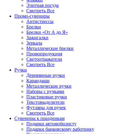
Элитная посуда
Смотреть Все
Промо-сувениры
Антистрессы
Брелки
Брелки «От А до Я»
Зажигалки
Зеркала
Металлические брелки
Промопродукция
Светоотражатели
Смотреть Все
Ручки
Деревянные ручки
Карандаши
Металлические ручки
Наборы с ручками
Пластиковые ручки
Текстовыделители
Футляры для ручек
Смотреть Все
Сувениры к праздникам
Подарки автомобилисту
Подарки банковскому работнику