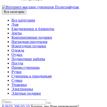
Все категории
Все категории
Дом
Ежедневники и блокноты
Зонты
Корпоративные подарки
Наградная продукция
Новогодние подарки
Одежда
Отдых
Подарочные наборы
Посуда
Промо-сувениры
Ручки
Сувениры к праздникам
Сумки
Упаковка
Электроника
Элитные подарки
8 (843) 206-03-10
Хотите, мы Вам перезвоним?