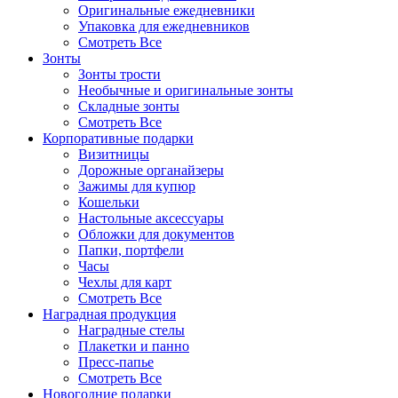
Оригинальные ежедневники
Упаковка для ежедневников
Смотреть Все
Зонты
Зонты трости
Необычные и оригинальные зонты
Складные зонты
Смотреть Все
Корпоративные подарки
Визитницы
Дорожные органайзеры
Зажимы для купюр
Кошельки
Настольные аксессуары
Обложки для документов
Папки, портфели
Часы
Чехлы для карт
Смотреть Все
Наградная продукция
Наградные стелы
Плакетки и панно
Пресс-папье
Смотреть Все
Новогодние подарки