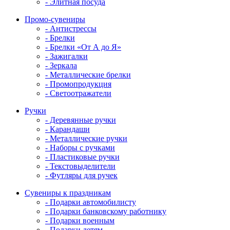
- Элитная посуда
Промо-сувениры
- Антистрессы
- Брелки
- Брелки «От А до Я»
- Зажигалки
- Зеркала
- Металлические брелки
- Промопродукция
- Светоотражатели
Ручки
- Деревянные ручки
- Карандаши
- Металлические ручки
- Наборы с ручками
- Пластиковые ручки
- Текстовыделители
- Футляры для ручек
Сувениры к праздникам
- Подарки автомобилисту
- Подарки банковскому работнику
- Подарки военным
- Подарки детям