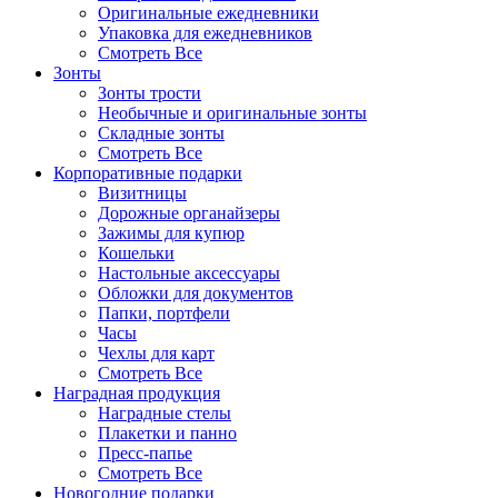
Оригинальные ежедневники
Упаковка для ежедневников
Смотреть Все
Зонты
Зонты трости
Необычные и оригинальные зонты
Складные зонты
Смотреть Все
Корпоративные подарки
Визитницы
Дорожные органайзеры
Зажимы для купюр
Кошельки
Настольные аксессуары
Обложки для документов
Папки, портфели
Часы
Чехлы для карт
Смотреть Все
Наградная продукция
Наградные стелы
Плакетки и панно
Пресс-папье
Смотреть Все
Новогодние подарки