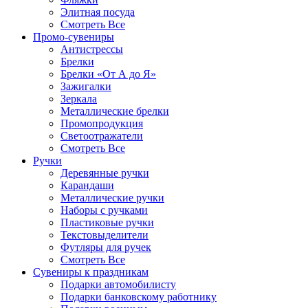
Элитная посуда
Смотреть Все
Промо-сувениры
Антистрессы
Брелки
Брелки «От А до Я»
Зажигалки
Зеркала
Металлические брелки
Промопродукция
Светоотражатели
Смотреть Все
Ручки
Деревянные ручки
Карандаши
Металлические ручки
Наборы с ручками
Пластиковые ручки
Текстовыделители
Футляры для ручек
Смотреть Все
Сувениры к праздникам
Подарки автомобилисту
Подарки банковскому работнику