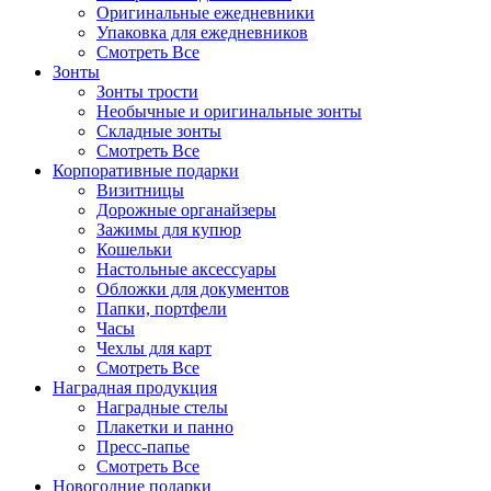
Оригинальные ежедневники
Упаковка для ежедневников
Смотреть Все
Зонты
Зонты трости
Необычные и оригинальные зонты
Складные зонты
Смотреть Все
Корпоративные подарки
Визитницы
Дорожные органайзеры
Зажимы для купюр
Кошельки
Настольные аксессуары
Обложки для документов
Папки, портфели
Часы
Чехлы для карт
Смотреть Все
Наградная продукция
Наградные стелы
Плакетки и панно
Пресс-папье
Смотреть Все
Новогодние подарки