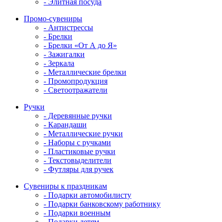
- Элитная посуда
Промо-сувениры
- Антистрессы
- Брелки
- Брелки «От А до Я»
- Зажигалки
- Зеркала
- Металлические брелки
- Промопродукция
- Светоотражатели
Ручки
- Деревянные ручки
- Карандаши
- Металлические ручки
- Наборы с ручками
- Пластиковые ручки
- Текстовыделители
- Футляры для ручек
Сувениры к праздникам
- Подарки автомобилисту
- Подарки банковскому работнику
- Подарки военным
- Подарки детям