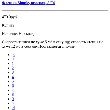
Флешка Simple, красная, 8 Гб
479.0руб.
Купить
Наличие:
На складе
Скорость записи не хуже 5 мб в секунду, скорость чтения не
хуже 12 мб в секунду.Поставляется с полиэ..
|<
<
1
2
3
4
5
6
7
8
9
>
>|