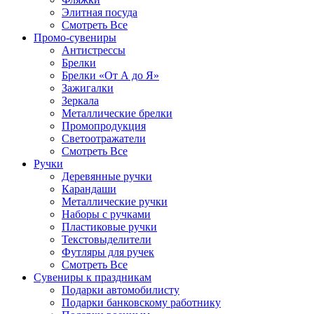
Элитная посуда
Смотреть Все
Промо-сувениры
Антистрессы
Брелки
Брелки «От А до Я»
Зажигалки
Зеркала
Металлические брелки
Промопродукция
Светоотражатели
Смотреть Все
Ручки
Деревянные ручки
Карандаши
Металлические ручки
Наборы с ручками
Пластиковые ручки
Текстовыделители
Футляры для ручек
Смотреть Все
Сувениры к праздникам
Подарки автомобилисту
Подарки банковскому работнику