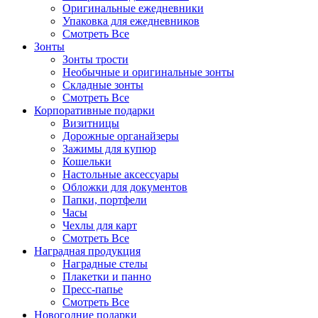
Оригинальные ежедневники
Упаковка для ежедневников
Смотреть Все
Зонты
Зонты трости
Необычные и оригинальные зонты
Складные зонты
Смотреть Все
Корпоративные подарки
Визитницы
Дорожные органайзеры
Зажимы для купюр
Кошельки
Настольные аксессуары
Обложки для документов
Папки, портфели
Часы
Чехлы для карт
Смотреть Все
Наградная продукция
Наградные стелы
Плакетки и панно
Пресс-папье
Смотреть Все
Новогодние подарки