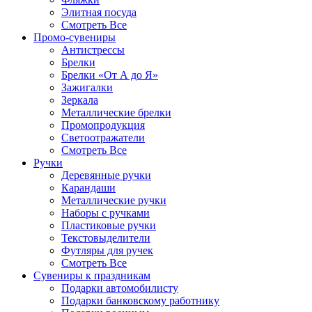
Элитная посуда
Смотреть Все
Промо-сувениры
Антистрессы
Брелки
Брелки «От А до Я»
Зажигалки
Зеркала
Металлические брелки
Промопродукция
Светоотражатели
Смотреть Все
Ручки
Деревянные ручки
Карандаши
Металлические ручки
Наборы с ручками
Пластиковые ручки
Текстовыделители
Футляры для ручек
Смотреть Все
Сувениры к праздникам
Подарки автомобилисту
Подарки банковскому работнику