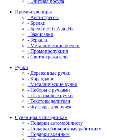
- Элитная посуда
Промо-сувениры
- Антистрессы
- Брелки
- Брелки «От А до Я»
- Зажигалки
- Зеркала
- Металлические брелки
- Промопродукция
- Светоотражатели
Ручки
- Деревянные ручки
- Карандаши
- Металлические ручки
- Наборы с ручками
- Пластиковые ручки
- Текстовыделители
- Футляры для ручек
Сувениры к праздникам
- Подарки автомобилисту
- Подарки банковскому работнику
- Подарки военным
- Подарки детям