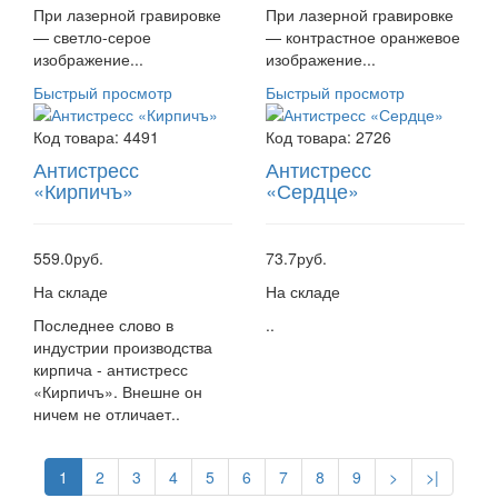
При лазерной гравировке
При лазерной гравировке
— светло-серое
— контрастное оранжевое
изображение...
изображение...
Быстрый просмотр
Быстрый просмотр
Код товара:
4491
Код товара:
2726
Антистресс
Антистресс
«Кирпичъ»
«Сердце»
559.0руб.
73.7руб.
На складе
На складе
Последнее слово в
..
индустрии производства
кирпича - антистресс
«Кирпичъ». Внешне он
ничем не отличает..
1
2
3
4
5
6
7
8
9
>
>|