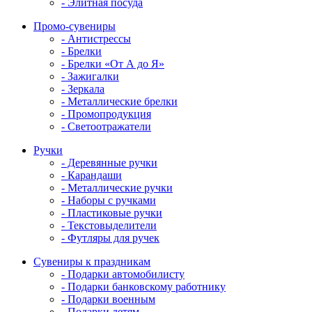
- Элитная посуда
Промо-сувениры
- Антистрессы
- Брелки
- Брелки «От А до Я»
- Зажигалки
- Зеркала
- Металлические брелки
- Промопродукция
- Светоотражатели
Ручки
- Деревянные ручки
- Карандаши
- Металлические ручки
- Наборы с ручками
- Пластиковые ручки
- Текстовыделители
- Футляры для ручек
Сувениры к праздникам
- Подарки автомобилисту
- Подарки банковскому работнику
- Подарки военным
- Подарки детям