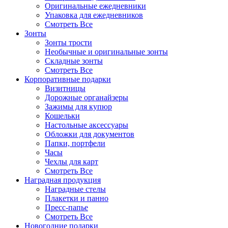
Оригинальные ежедневники
Упаковка для ежедневников
Смотреть Все
Зонты
Зонты трости
Необычные и оригинальные зонты
Складные зонты
Смотреть Все
Корпоративные подарки
Визитницы
Дорожные органайзеры
Зажимы для купюр
Кошельки
Настольные аксессуары
Обложки для документов
Папки, портфели
Часы
Чехлы для карт
Смотреть Все
Наградная продукция
Наградные стелы
Плакетки и панно
Пресс-папье
Смотреть Все
Новогодние подарки