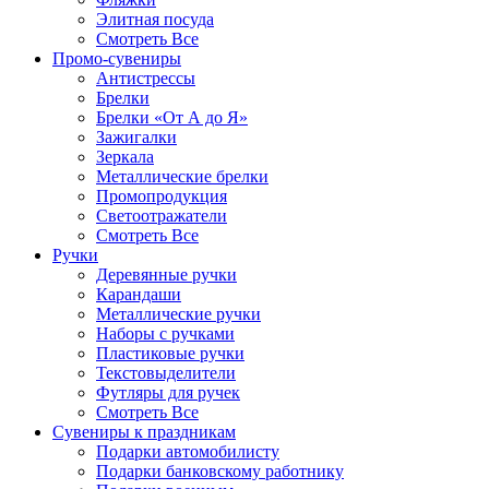
Элитная посуда
Смотреть Все
Промо-сувениры
Антистрессы
Брелки
Брелки «От А до Я»
Зажигалки
Зеркала
Металлические брелки
Промопродукция
Светоотражатели
Смотреть Все
Ручки
Деревянные ручки
Карандаши
Металлические ручки
Наборы с ручками
Пластиковые ручки
Текстовыделители
Футляры для ручек
Смотреть Все
Сувениры к праздникам
Подарки автомобилисту
Подарки банковскому работнику