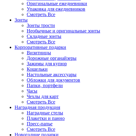
Оригинальные ежедневники
Упаковка для ежедневников
Смотреть Все
Зонты
Зонты трости
Необычные и оригинальные зонты
Складные зонты
Смотреть Все
Корпоративные подарки
Визитницы
Дорожные органайзеры
Зажимы для купюр
Кошельки
Настольные аксессуары
Обложки для документов
Папки, портфели
Часы
Чехлы для карт
Смотреть Все
Наградная продукция
Наградные стелы
Плакетки и панно
Пресс-папье
Смотреть Все
Новогодние подарки