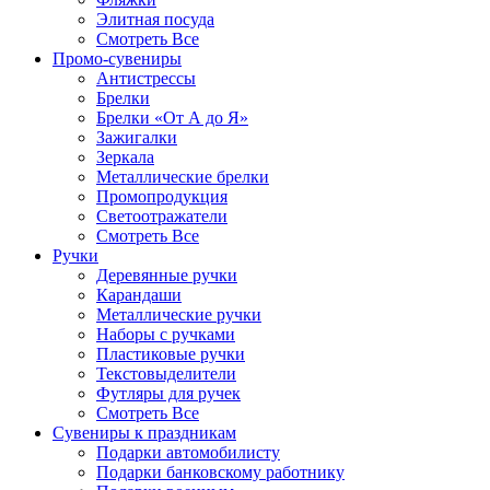
Элитная посуда
Смотреть Все
Промо-сувениры
Антистрессы
Брелки
Брелки «От А до Я»
Зажигалки
Зеркала
Металлические брелки
Промопродукция
Светоотражатели
Смотреть Все
Ручки
Деревянные ручки
Карандаши
Металлические ручки
Наборы с ручками
Пластиковые ручки
Текстовыделители
Футляры для ручек
Смотреть Все
Сувениры к праздникам
Подарки автомобилисту
Подарки банковскому работнику