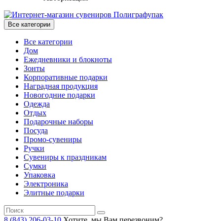
Все категории
Все категории
Дом
Ежедневники и блокноты
Зонты
Корпоративные подарки
Наградная продукция
Новогодние подарки
Одежда
Отдых
Подарочные наборы
Посуда
Промо-сувениры
Ручки
Сувениры к праздникам
Сумки
Упаковка
Электроника
Элитные подарки
8 (843) 206-03-10
Хотите, мы Вам перезвоним?