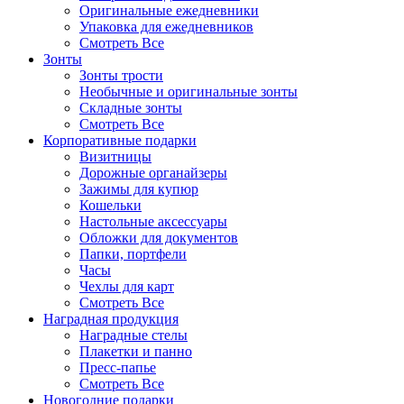
Оригинальные ежедневники
Упаковка для ежедневников
Смотреть Все
Зонты
Зонты трости
Необычные и оригинальные зонты
Складные зонты
Смотреть Все
Корпоративные подарки
Визитницы
Дорожные органайзеры
Зажимы для купюр
Кошельки
Настольные аксессуары
Обложки для документов
Папки, портфели
Часы
Чехлы для карт
Смотреть Все
Наградная продукция
Наградные стелы
Плакетки и панно
Пресс-папье
Смотреть Все
Новогодние подарки