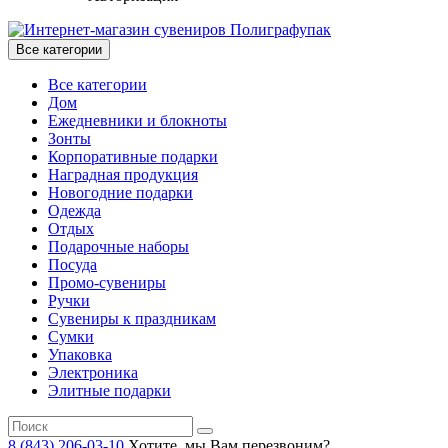
Все категории
Все категории
Дом
Ежедневники и блокноты
Зонты
Корпоративные подарки
Наградная продукция
Новогодние подарки
Одежда
Отдых
Подарочные наборы
Посуда
Промо-сувениры
Ручки
Сувениры к праздникам
Сумки
Упаковка
Электроника
Элитные подарки
8 (843) 206-03-10
Хотите, мы Вам перезвоним?