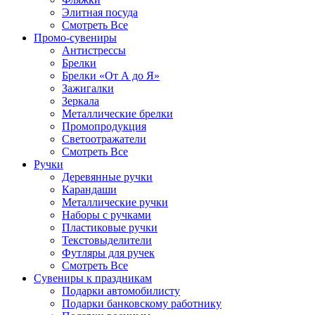
Элитная посуда
Смотреть Все
Промо-сувениры
Антистрессы
Брелки
Брелки «От А до Я»
Зажигалки
Зеркала
Металлические брелки
Промопродукция
Светоотражатели
Смотреть Все
Ручки
Деревянные ручки
Карандаши
Металлические ручки
Наборы с ручками
Пластиковые ручки
Текстовыделители
Футляры для ручек
Смотреть Все
Сувениры к праздникам
Подарки автомобилисту
Подарки банковскому работнику