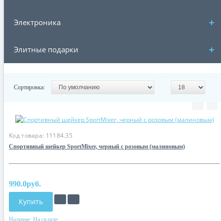
Электроника
Элитные подарки
Сортировка:
Код товара:
11184.35
Спортивный шейкер SportMixer, черный с розовым (малиновым)
990.0руб.
Купить
Наличие:
На складе